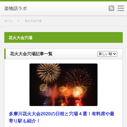
rss
m
楽物語ラボ
ホーム
花火大会穴場
花火大会穴場
花火大会穴場記事一覧
多摩川花火大会2020の日程と穴場４選！有料席や最
寄り駅も紹介！