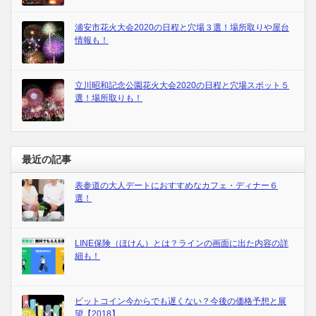
浦安市花火大会2020の日程と穴場３選！場所取りや屋台
情報も！
立川昭和記念公園花火大会2020の日程と穴場スポット５
選！場所取りも！
最近の記事
表参道の大人デートにおすすめなカフェ・ディナー６
選！
LINE保険（ほけん）とは？ラインの画面に出た内容の詳
細も！
ビットコイン今からでも遅くない？今後の価格予想と展
望【2018】