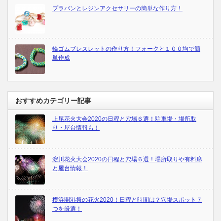
プラバンとレジンアクセサリーの簡単な作り方！
輪ゴムブレスレットの作り方！フォークと１００均で簡
単作成
おすすめカテゴリー記事
上尾花火大会2020の日程と穴場６選！駐車場・場所取
り・屋台情報も！
淀川花火大会2020の日程と穴場６選！場所取りや有料席
と屋台情報！
横浜開港祭の花火2020！日程と時間は？穴場スポット７
つを厳選！