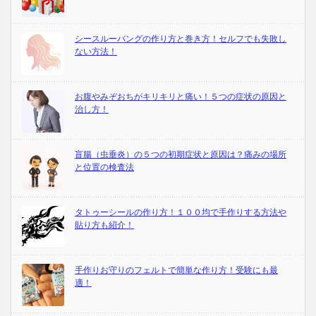
シースルーバングの作り方と巻き方！セルフでも失敗し
ない方法！
お腹やみぞおちがキリキリと痛い！５つの症状の原因と
治し方！
盲腸（虫垂炎）の５つの初期症状と原因は？痛みの場所
と位置の検査法
タトゥーシールの作り方！１００均で手作りする方法や
貼り方も紹介！
手作りお守りのフェルトで簡単な作り方！受験にも最
適！