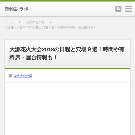
rss
m
楽物語ラボ
ホーム
花火大会穴場
大濠花火大会2018の日程と穴場９選！時間や有料席・屋台情報も！
大濠花火大会2018の日程と穴場９選！時間や有
料席・屋台情報も！
花火大会穴場