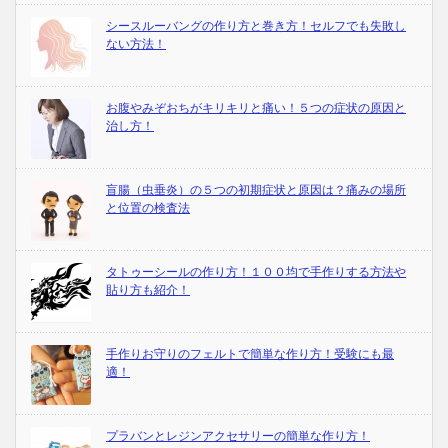
シースルーバングの作り方と巻き方！セルフでも失敗し
ない方法！
お腹やみぞおちがキリキリと痛い！５つの症状の原因と
治し方！
盲腸（虫垂炎）の５つの初期症状と原因は？痛みの場所
と位置の検査法
タトゥーシールの作り方！１００均で手作りする方法や
貼り方も紹介！
手作りお守りのフェルトで簡単な作り方！受験にも最
適！
プラバンとレジンアクセサリーの簡単な作り方！