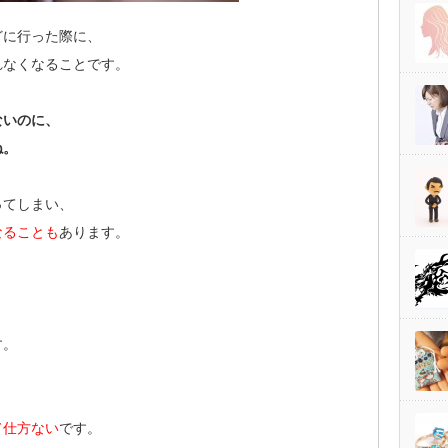
どに行った際に、
れなくなることです。
ないのに、
ね。
ってしまい、
なることも
あります。
す。
、
て仕方ない
です。