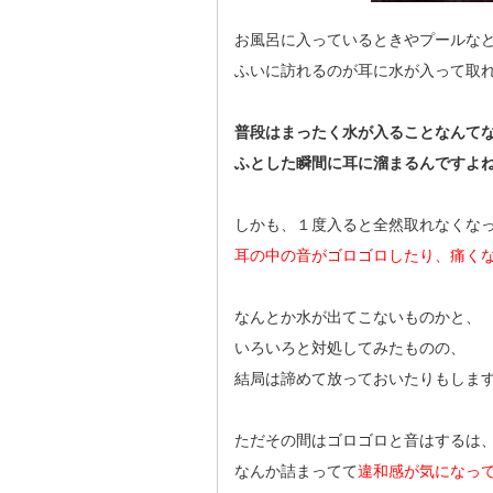
お風呂に入っているときやプールな
ふいに訪れるのが耳に水が入って取
普段はまったく水が入ることなんて
ふとした瞬間に耳に溜まるんですよ
しかも、１度入ると全然取れなくな
耳の中の音がゴロゴロしたり、痛く
なんとか水が出てこないものかと、
いろいろと対処してみたものの、
結局は諦めて放っておいたりもしま
ただその間はゴロゴロと音はするは
なんか詰まってて
違和感が気になっ