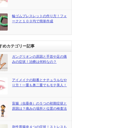
輪ゴムブレスレットの作り方！フォ
ークと１００均で簡単作成
すめカテゴリー記事
ガングリオンの原因と手首や足の痛
みの症状！治療は何科なの？
アイメイクの順番とナチュラルなや
り方！一重も奥二重でもモテ美人！
盲腸（虫垂炎）の５つの初期症状と
原因は？痛みの場所と位置の検査法
急性胃腸炎４つの症状！ストレスも