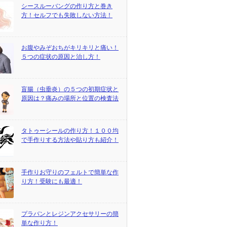
シースルーバングの作り方と巻き
方！セルフでも失敗しない方法！
お腹やみぞおちがキリキリと痛い！
５つの症状の原因と治し方！
盲腸（虫垂炎）の５つの初期症状と
原因は？痛みの場所と位置の検査法
タトゥーシールの作り方！１００均
で手作りする方法や貼り方も紹介！
手作りお守りのフェルトで簡単な作
り方！受験にも最適！
プラバンとレジンアクセサリーの簡
単な作り方！