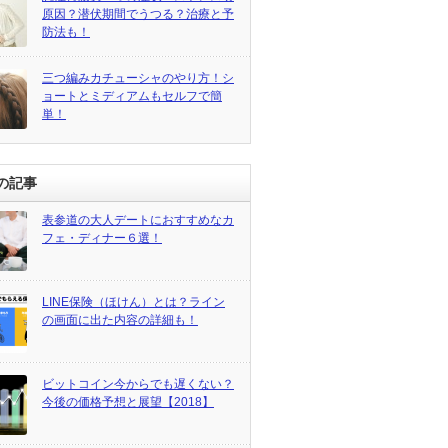
原因？潜伏期間でうつる？治療と予
防法も！
三つ編みカチューシャのやり方！シ
ョートとミディアムもセルフで簡
単！
の記事
表参道の大人デートにおすすめなカ
フェ・ディナー６選！
LINE保険（ほけん）とは？ライン
の画面に出た内容の詳細も！
ビットコイン今からでも遅くない？
今後の価格予想と展望【2018】