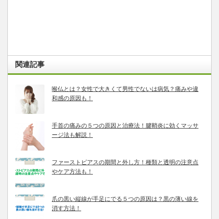
関連記事
喉仏とは？女性で大きくて男性でないは病気？痛みや違
和感の原因も！
手首の痛みの５つの原因と治療法！腱鞘炎に効くマッサ
ージ法も解説！
ファーストピアスの期間と外し方！種類と透明の注意点
やケア方法も！
爪の黒い縦線が手足にでる５つの原因は？黒の薄い線を
消す方法！