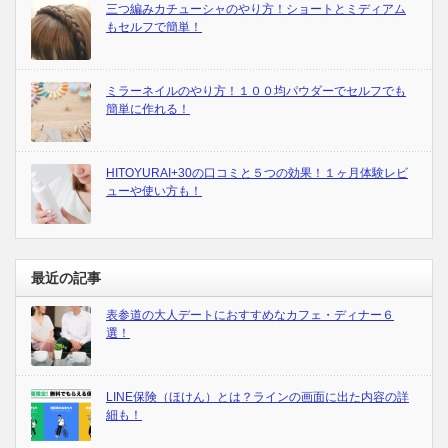
三つ編みカチューシャのやり方！ショートとミディアム
もセルフで簡単！
ミラーネイルのやり方！１００均パウダーでセルフでも
簡単に作れる！
HITOYURAI+30の口コミと５つの効果！１ヶ月体験レビ
ューや使い方も！
最近の記事
表参道の大人デートにおすすめなカフェ・ディナー６
選！
LINE保険（ほけん）とは？ラインの画面に出た内容の詳
細も！