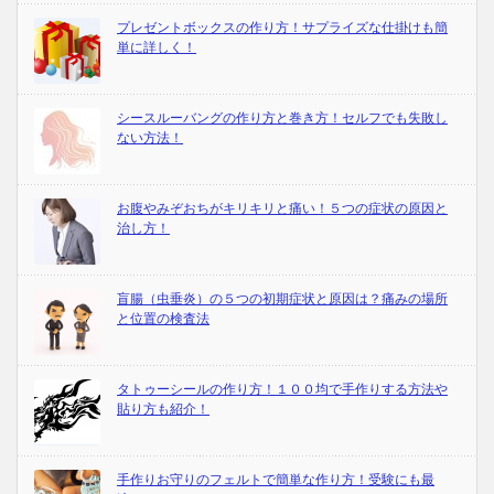
プレゼントボックスの作り方！サプライズな仕掛けも簡
単に詳しく！
シースルーバングの作り方と巻き方！セルフでも失敗し
ない方法！
お腹やみぞおちがキリキリと痛い！５つの症状の原因と
治し方！
盲腸（虫垂炎）の５つの初期症状と原因は？痛みの場所
と位置の検査法
タトゥーシールの作り方！１００均で手作りする方法や
貼り方も紹介！
手作りお守りのフェルトで簡単な作り方！受験にも最