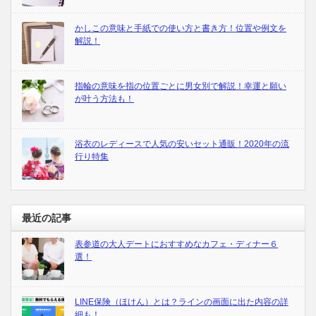
かしこの意味と手紙での使い方と書き方！位置や例文を
解説！
指輪の意味を指の位置ごとに男女別で解説！幸運と願い
が叶う方法も！
浴衣のレディースで人気の安いセット通販！2020年の流
行り特集
最近の記事
表参道の大人デートにおすすめなカフェ・ディナー６
選！
LINE保険（ほけん）とは？ラインの画面に出た内容の詳
細も！