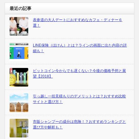
最近の記事
表参道の大人デートにおすすめなカフェ・ディナー６
選！
LINE保険（ほけん）とは？ラインの画面に出た内容の詳
細も！
ビットコイン今からでも遅くない？今後の価格予想と展
望【2018】
引っ越し一括見積もりのデメリットとは？おすすめ比較
サイトと選び方！
市販シャンプーの成分は危険！？おすすめランキングと
選び方や解析も！