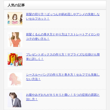
人気の記事
前髪の切り方！ぱっつんや斜め流しやアシメの失敗しな
いセルフカット！
前髪くるんの巻き方とやり方は？ストレートアイロンや
コテの使い方も！
プレゼントボックスの作り方！サプライズな仕掛けも簡
単に詳しく！
シースルーバングの作り方と巻き方！セルフでも失敗し
ない方法！
お腹やみぞおちがキリキリと痛い！５つの症状の原因と
治し方！