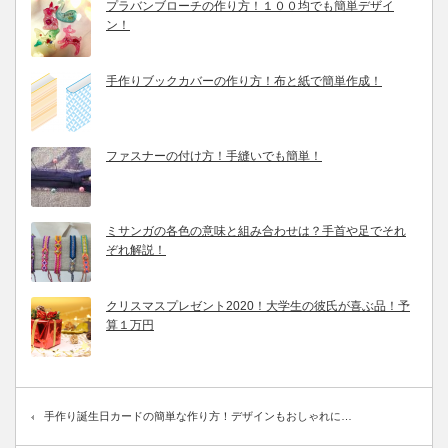
プラバンブローチの作り方！１００均でも簡単デザイ
ン！
手作りブックカバーの作り方！布と紙で簡単作成！
ファスナーの付け方！手縫いでも簡単！
ミサンガの各色の意味と組み合わせは？手首や足でそれ
ぞれ解説！
クリスマスプレゼント2020！大学生の彼氏が喜ぶ品！予
算１万円
手作り誕生日カードの簡単な作り方！デザインもおしゃれに…