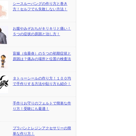
シースルーバングの作り方と巻き
方！セルフでも失敗しない方法！
お腹やみぞおちがキリキリと痛い！
５つの症状の原因と治し方！
盲腸（虫垂炎）の５つの初期症状と
原因は？痛みの場所と位置の検査法
タトゥーシールの作り方！１００均
で手作りする方法や貼り方も紹介！
手作りお守りのフェルトで簡単な作
り方！受験にも最適！
プラバンとレジンアクセサリーの簡
単な作り方！