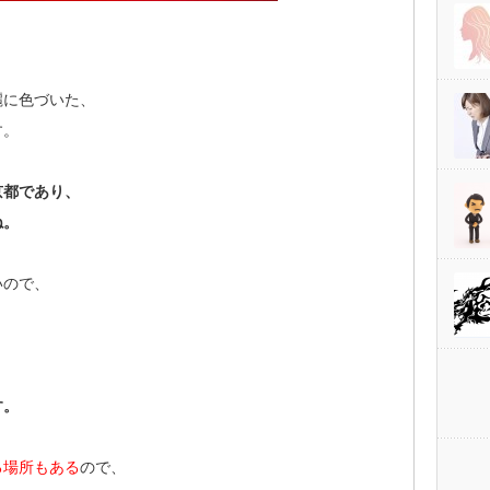
。
麗に色づいた、
す。
京都であり、
ね。
いので、
す。
る場所もある
ので、