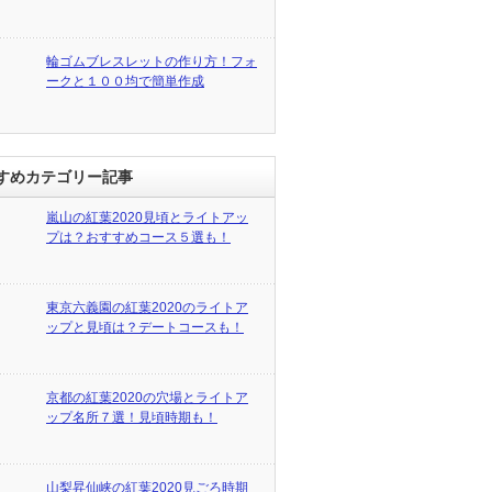
輪ゴムブレスレットの作り方！フォ
ークと１００均で簡単作成
すめカテゴリー記事
嵐山の紅葉2020見頃とライトアッ
プは？おすすめコース５選も！
東京六義園の紅葉2020のライトア
ップと見頃は？デートコースも！
京都の紅葉2020の穴場とライトア
ップ名所７選！見頃時期も！
山梨昇仙峡の紅葉2020見ごろ時期