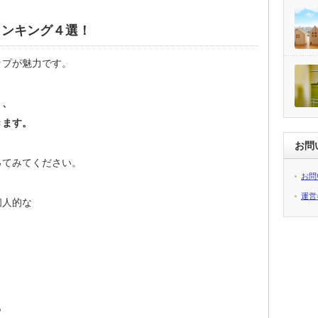
ランキング４選！
ップが魅力です。
く、
きます。
お問
ってみてください。
お問
運営
個人的な
も