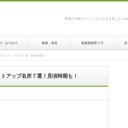
季節の行事やイベントなど人生を楽しむため
行・おでかけ
健康・美容
観葉植物育て方
折
とライトアップ名所７選！見頃時期も！
ライトアップ名所７選！見頃時期も！