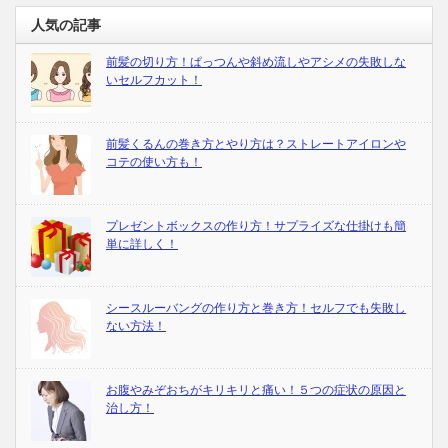
人気の記事
前髪の切り方！ぱっつんや斜め流しやアシメの失敗しな
いセルフカット！
前髪くるんの巻き方とやり方は？ストレートアイロンや
コテの使い方も！
プレゼントボックスの作り方！サプライズな仕掛けも簡
単に詳しく！
シースルーバングの作り方と巻き方！セルフでも失敗し
ない方法！
お腹やみぞおちがキリキリと痛い！５つの症状の原因と
治し方！