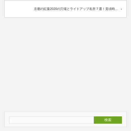
京都の紅葉2020の穴場とライトアップ名所７選！見頃時…