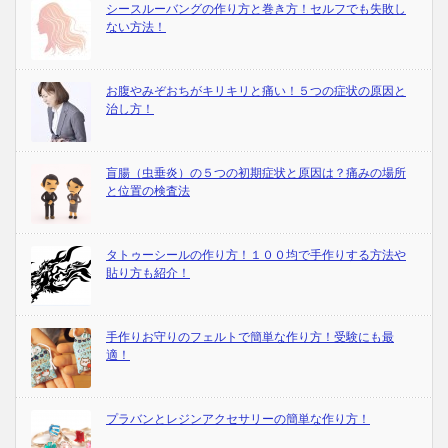
シースルーバングの作り方と巻き方！セルフでも失敗し
ない方法！
お腹やみぞおちがキリキリと痛い！５つの症状の原因と
治し方！
盲腸（虫垂炎）の５つの初期症状と原因は？痛みの場所
と位置の検査法
タトゥーシールの作り方！１００均で手作りする方法や
貼り方も紹介！
手作りお守りのフェルトで簡単な作り方！受験にも最
適！
プラバンとレジンアクセサリーの簡単な作り方！