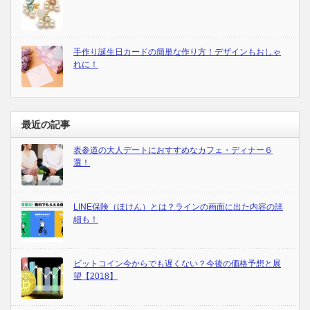
手作り誕生日カードの簡単な作り方！デザインもおしゃ
れに！
最近の記事
表参道の大人デートにおすすめなカフェ・ディナー６
選！
LINE保険（ほけん）とは？ラインの画面に出た内容の詳
細も！
ビットコイン今からでも遅くない？今後の価格予想と展
望【2018】